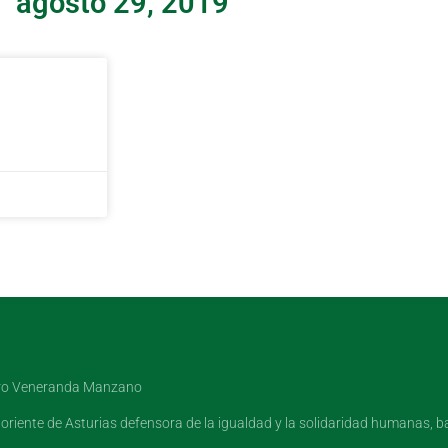
agosto 29, 2019
oro Veneranda Manzano
oriente de Asturias defensora de la igualdad y la solidaridad humanas, ba