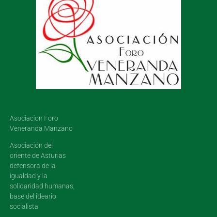
Asociacion Foro
Veneranda Manzano
Asociación del
oriente de Asturias
defensora de la
igualdad y la
solidaridad humanas,
base del ideario
socialista