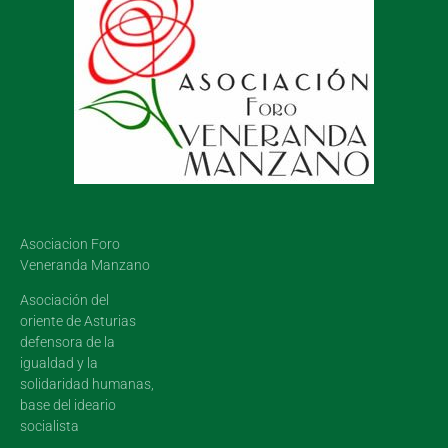
Asociacion Foro
Veneranda Manzano
Asociación del
oriente de Asturias
defensora de la
igualdad y la
solidaridad humanas,
base del ideario
socialista