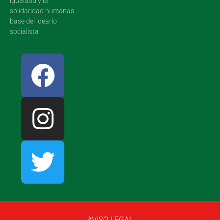
igualdad y la
solidaridad humanas,
base del ideario
socialista
AVISO LEGAL