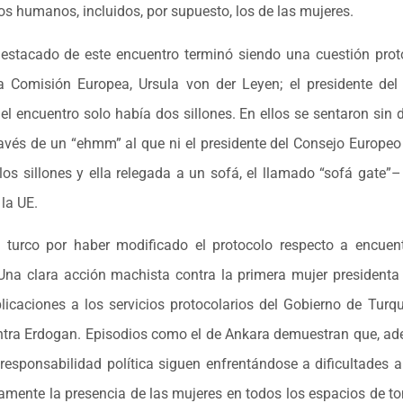
hos humanos, incluidos, por supuesto, los de las mujeres.
destacado de este encuentro terminó siendo una cuestión proto
a Comisión Europea, Ursula von der Leyen; el presidente del 
 el encuentro solo había dos sillones. En ellos se sentaron sin
vés de un “ehmm” al que ni el presidente del Consejo Europeo 
los sillones y ella relegada a un sofá, el llamado “sofá gate
 la UE.
o turco por haber modificado el protocolo respecto a encuen
 Una clara acción machista contra la primera mujer presidenta
icaciones a los servicios protocolarios del Gobierno de Turqu
contra Erdogan. Episodios como el de Ankara demuestran que, a
sponsabilidad política siguen enfrentándose a dificultades 
amente la presencia de las mujeres en todos los espacios de to