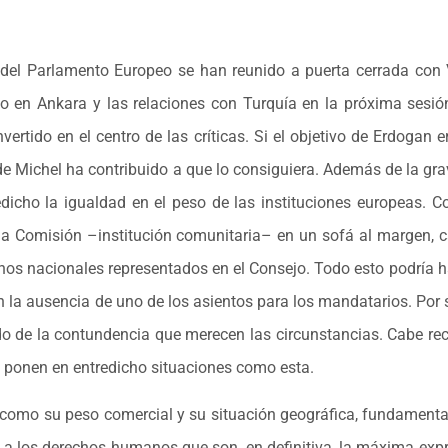
cos del Parlamento Europeo se han reunido a puerta cerrada co
o en Ankara y las relaciones con Turquía en la próxima sesión
rtido en el centro de las críticas. Si el objetivo de Erdogan e
 de Michel ha contribuido a que lo consiguiera. Además de la gr
dicho la igualdad en el peso de las instituciones europeas. C
 la Comisión –institución comunitaria– en un sofá al margen, ca
nos nacionales representados en el Consejo. Todo esto podría ha
en la ausencia de uno de los asientos para los mandatarios. Por s
o de la contundencia que merecen las circunstancias. Cabe rec
 ponen en entredicho situaciones como esta.
 como su peso comercial y su situación geográfica, fundamenta
o a los derechos humanos que son, en definitiva, la máxima expr