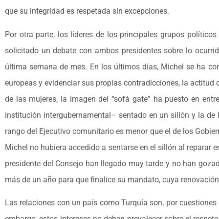
que su integridad es respetada sin excepciones.
Por otra parte, los líderes de los principales grupos políti
solicitado un debate con ambos presidentes sobre lo ocurrid
última semana de mes. En los últimos días, Michel se ha conve
europeas y evidenciar sus propias contradicciones, la actitud
de las mujeres, la imagen del “sofá gate” ha puesto en entre
institución intergubernamental– sentado en un sillón y la de
rango del Ejecutivo comunitario es menor que el de los Gobier
Michel no hubiera accedido a sentarse en el sillón al reparar 
presidente del Consejo han llegado muy tarde y no han gozad
más de un año para que finalice su mandato, cuya renovación
Las relaciones con un país como Turquía son, por cuestiones
embargo, estos intereses no deben prevalecer sobre el respet