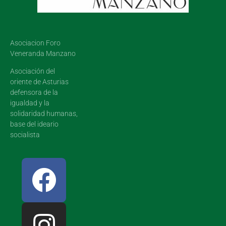
Asociacion Foro
Veneranda Manzano
Asociación del
oriente de Asturias
defensora de la
igualdad y la
solidaridad humanas,
base del ideario
socialista